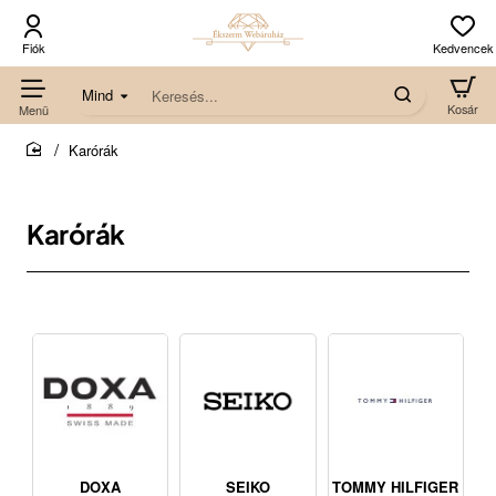
Mind
Keresés...
Karórák
home
Karórák
DOXA
SEIKO
TOMMY HILFIGER