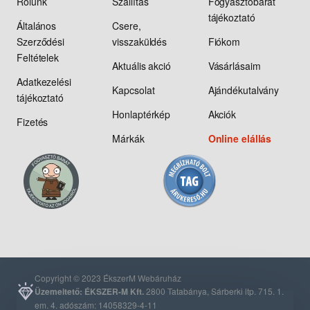
Rólunk
Szállítás
Fogyasztóbarát
tájékoztató
Általános
Csere,
Szerződési
visszaküldés
Fiókom
Feltételek
Aktuális akció
Vásárlásaim
Adatkezelési
Kapcsolat
Ajándékutalvány
tájékoztató
Honlaptérkép
Akciók
Fizetés
Márkák
Online elállás
Copyright © 2023 ÉkszerM Webáruház
Üzemeltető: ÉKSZER-M Kft.
2800 Tatabánya, Sárberki ltp. 715. 1.
em. 4. adószám: 14058329-4-11