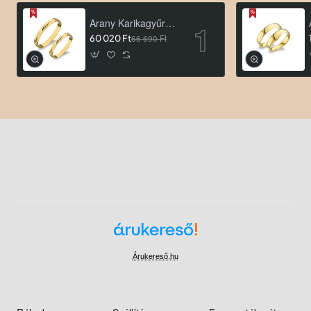
Arany Karikagyűrű AU ROA66
60 020 Ft
66 690 Ft
Árukereső.hu