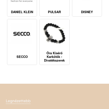
DANIEL KLEIN
PULSAR
DISNEY
Óra Kísérő
SECCO
Karkötők -
Divatékszerek
Legnézettebb