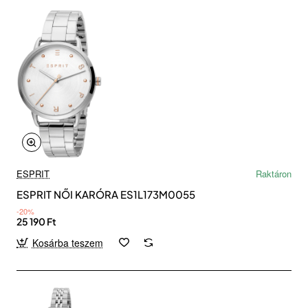
ESPRIT
Raktáron
ESPRIT NŐI KARÓRA ES1L173M0055
-20%
25 190 Ft
Kosárba teszem