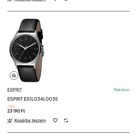
ESPRIT
Raktáron
ESPRIT ES1L034L0035
-20%
23 190 Ft
Kosárba teszem