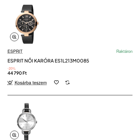
ESPRIT
Raktáron
ESPRIT NŐI KARÓRA ES1L213M0085
-20%
44 790 Ft
Kosárba teszem