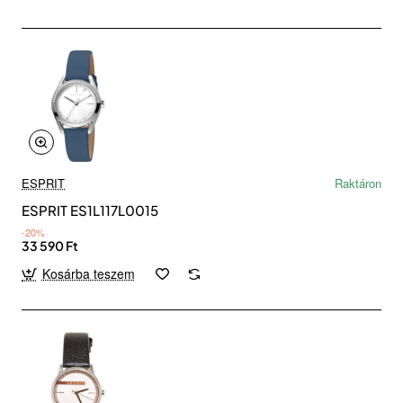
ESPRIT
Raktáron
ESPRIT ES1L117L0015
-20%
33 590 Ft
Kosárba teszem