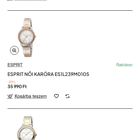
ESPRIT
Raktáron
ESPRIT NŐI KARÓRA ES1L239M0105
-20%
35 990 Ft
Kosárba teszem