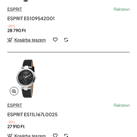
ESPRIT
Raktáron
ESPRIT ES109542001
-20%
28 790 Ft
Kosárba teszem
ESPRIT
Raktáron
ESPRIT ES11L167L0025
-20%
27 910 Ft
Kosárba teszem