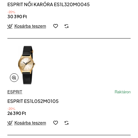
ESPRIT NŐI KARÓRA ES1L320M0045
-20%
30 390 Ft
Kosárba teszem
ESPRIT
Raktáron
ESPRIT ES1L052M0105
-20%
26 390 Ft
Kosárba teszem