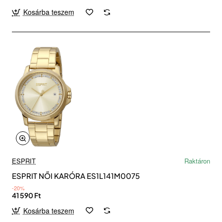
Kosárba teszem
ESPRIT
Raktáron
ESPRIT NŐI KARÓRA ES1L141M0075
-20%
41 590 Ft
Kosárba teszem