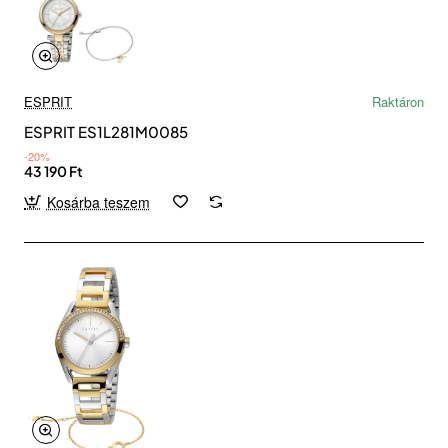
ESPRIT
Raktáron
ESPRIT ES1L281M0085
-20%
43 190 Ft
Kosárba teszem