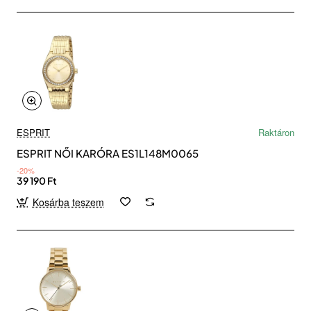
ESPRIT
Raktáron
ESPRIT NŐI KARÓRA ES1L148M0065
-20%
39 190 Ft
Kosárba teszem