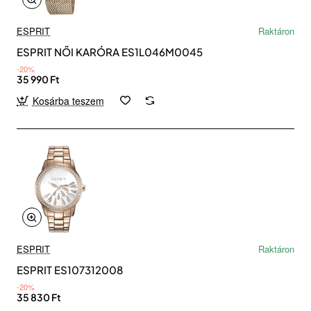
ESPRIT
Raktáron
ESPRIT NŐI KARÓRA ES1L046M0045
-20%
35 990 Ft
Kosárba teszem
ESPRIT
Raktáron
ESPRIT ES107312008
-20%
35 830 Ft