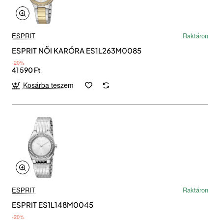
ESPRIT
Raktáron
ESPRIT NŐI KARÓRA ES1L263M0085
-20%
41 590 Ft
Kosárba teszem
ESPRIT
Raktáron
ESPRIT ES1L148M0045
-20%