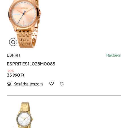
ESPRIT
Raktáron
ESPRIT ES1L028M0085
-20%
35 990 Ft
Kosárba teszem