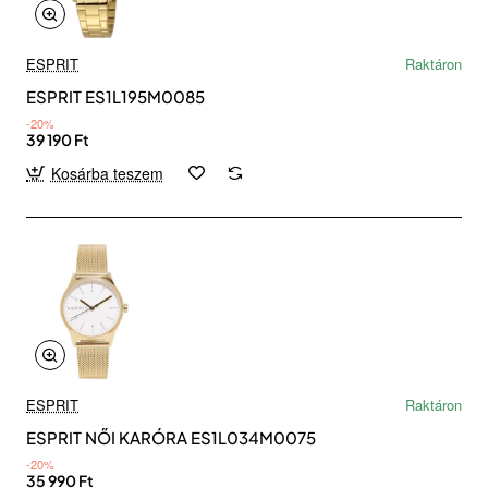
ESPRIT
Raktáron
ESPRIT ES1L195M0085
-20%
39 190 Ft
Kosárba teszem
ESPRIT
Raktáron
ESPRIT NŐI KARÓRA ES1L034M0075
-20%
35 990 Ft