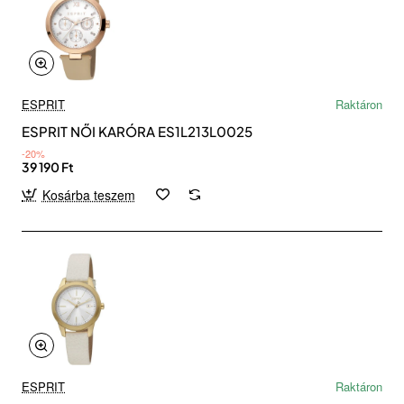
ESPRIT
Raktáron
ESPRIT NŐI KARÓRA ES1L213L0025
-20%
39 190 Ft
Kosárba teszem
ESPRIT
Raktáron