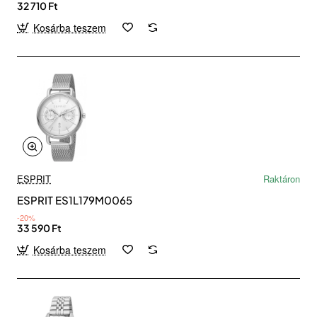
32 710 Ft
Kosárba teszem
ESPRIT
Raktáron
ESPRIT ES1L179M0065
-20%
33 590 Ft
Kosárba teszem