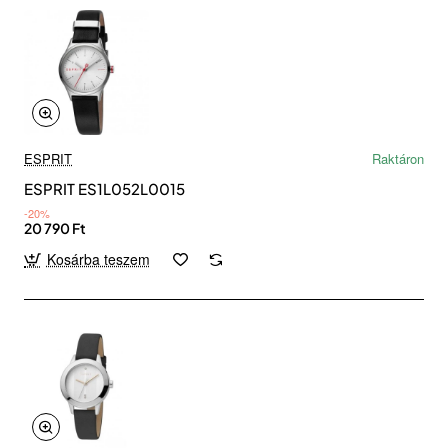
ESPRIT
Raktáron
ESPRIT ES1L052L0015
-20%
20 790 Ft
Kosárba teszem