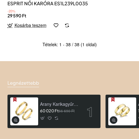
ESPRIT NŐI KARÓRA ES1L239L0035
-20%
29 590 Ft
Kosárba teszem
Tételek: 1 - 38 / 38 (1 oldal)
Legnézettebb
Arany Karikagyűrű AU ROA66
60 020 Ft
66 690 Ft