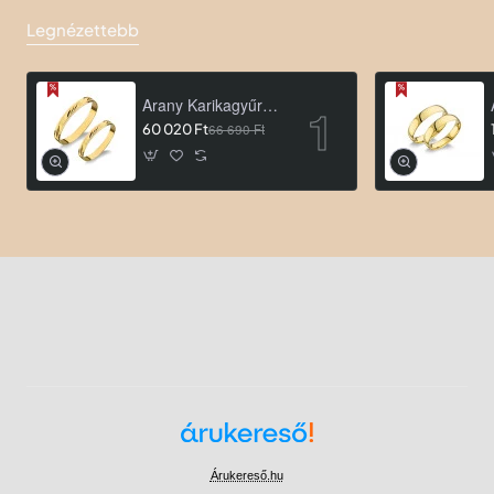
Legnézettebb
Arany Karikagyűrű AU ROA66
60 020 Ft
66 690 Ft
Árukereső.hu