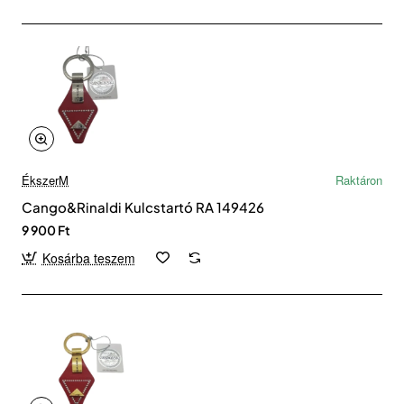
ÉkszerM
Raktáron
Cango&Rinaldi Kulcstartó RA 149426
9 900 Ft
Kosárba teszem