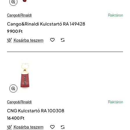
Cango&Rinaldi
Raktáron
Cango&Rinaldi Kulcstartó RA 149428
9 900 Ft
Kosárba teszem
Cango&Rinaldi
Raktáron
CNG Kulcstartó RA 100308
16 400 Ft
Kosárba teszem