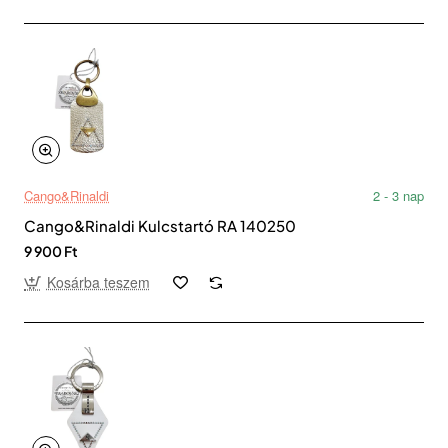
Cango&Rinaldi
2 - 3 nap
Cango&Rinaldi Kulcstartó RA 140250
9 900 Ft
Kosárba teszem