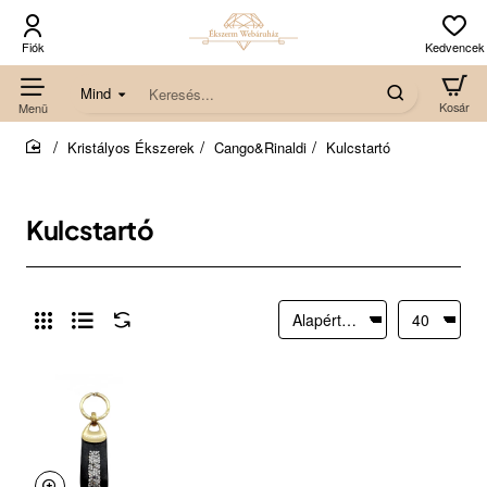
Mind
Keresés...
Kristályos Ékszerek
Cango&Rinaldi
Kulcstartó
home
Kulcstartó