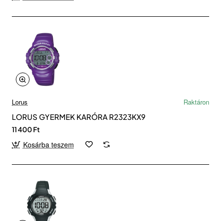
Lorus
Raktáron
LORUS GYERMEK KARÓRA R2323KX9
11 400 Ft
Kosárba teszem