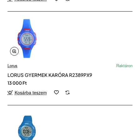
Lorus
Raktáron
LORUS GYERMEK KARÓRA R2389PX9
13 000 Ft
Kosárba teszem