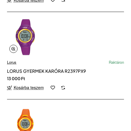
Lorus
Raktáron
LORUS GYERMEK KARÓRA R2397PX9
13 000 Ft
Kosárba teszem