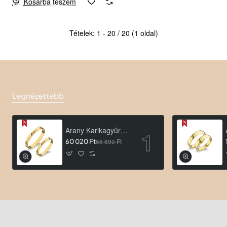
Kosárba teszem
Tételek: 1 - 20 / 20 (1 oldal)
Legnézettebb
Arany Karikagyűrű AU ROA66
60 020 Ft
66 690 Ft