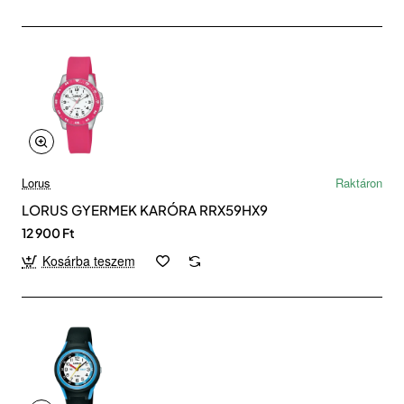
Lorus
Raktáron
LORUS GYERMEK KARÓRA RRX59HX9
12 900 Ft
Kosárba teszem