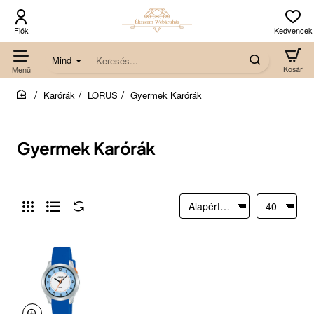
Mind
Keresés...
Karórák
LORUS
Gyermek Karórák
home
Gyermek Karórák