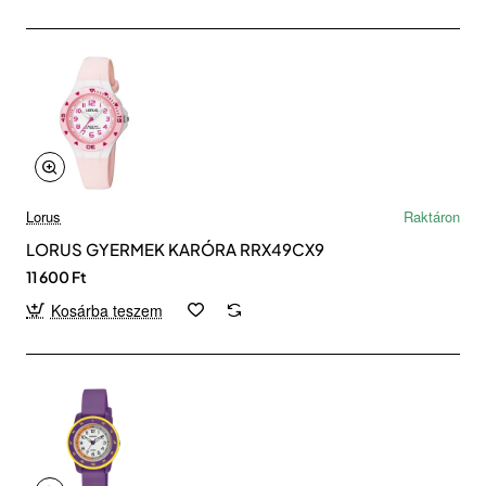
Lorus
Raktáron
LORUS GYERMEK KARÓRA RRX49CX9
11 600 Ft
Kosárba teszem