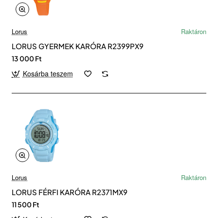
Lorus
Raktáron
LORUS GYERMEK KARÓRA R2399PX9
13 000 Ft
Kosárba teszem
Lorus
Raktáron
LORUS FÉRFI KARÓRA R2371MX9
11 500 Ft