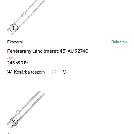
ÉkszerM
Raktáron
Fehérarany Lánc (méret:45) AU 92740
-10%
245 690 Ft
Kosárba teszem