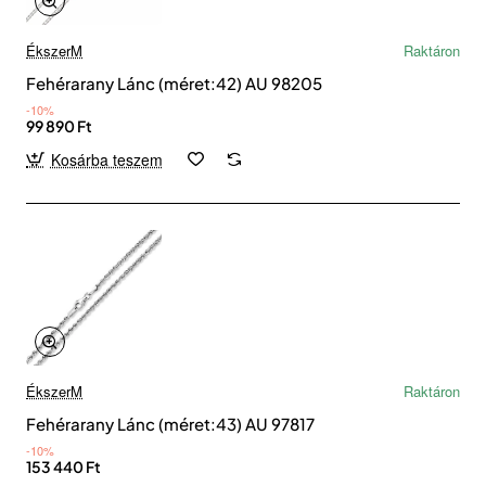
ÉkszerM
Raktáron
Fehérarany Lánc (méret:42) AU 98205
-10%
99 890 Ft
Kosárba teszem
ÉkszerM
Raktáron
Fehérarany Lánc (méret:43) AU 97817
-10%
153 440 Ft