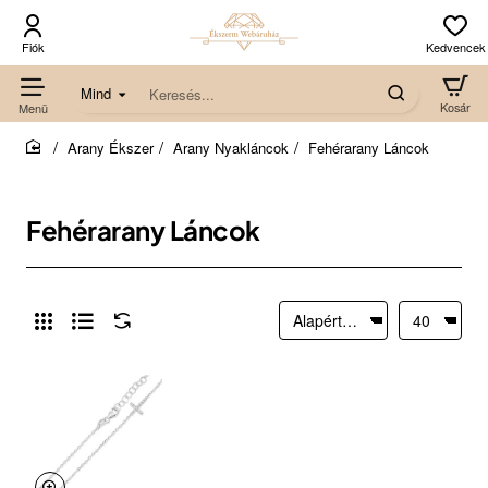
Mind
Keresés...
Arany Ékszer
Arany Nyakláncok
Fehérarany Láncok
home
Fehérarany Láncok