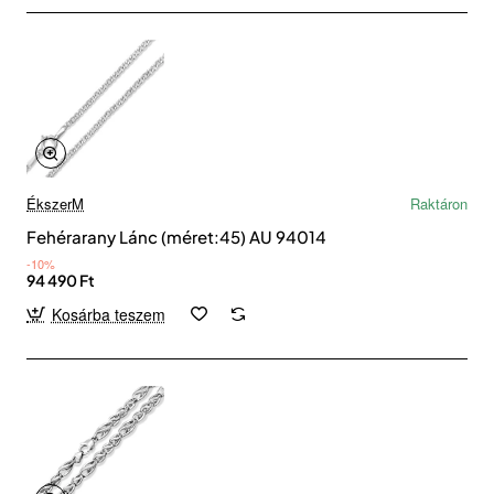
ÉkszerM
Raktáron
Fehérarany Lánc (méret:45) AU 94014
-10%
94 490 Ft
Kosárba teszem