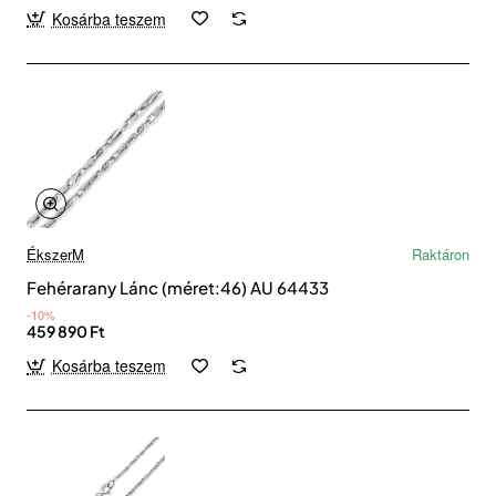
Kosárba teszem
ÉkszerM
Raktáron
Fehérarany Lánc (méret:46) AU 64433
-10%
459 890 Ft
Kosárba teszem