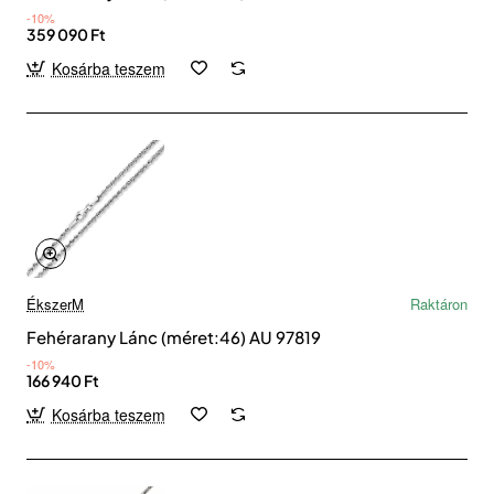
-10%
359 090 Ft
Kosárba teszem
ÉkszerM
Raktáron
Fehérarany Lánc (méret:46) AU 97819
-10%
166 940 Ft
Kosárba teszem