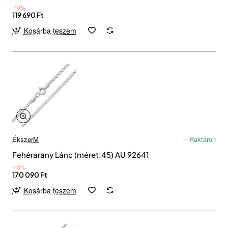
-10%
119 690 Ft
Kosárba teszem
ÉkszerM
Raktáron
Fehérarany Lánc (méret:45) AU 92641
-10%
170 090 Ft
Kosárba teszem