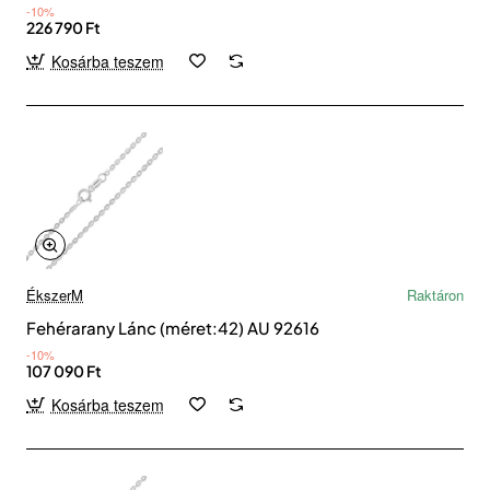
-10%
226 790 Ft
Kosárba teszem
ÉkszerM
Raktáron
Fehérarany Lánc (méret:42) AU 92616
-10%
107 090 Ft
Kosárba teszem