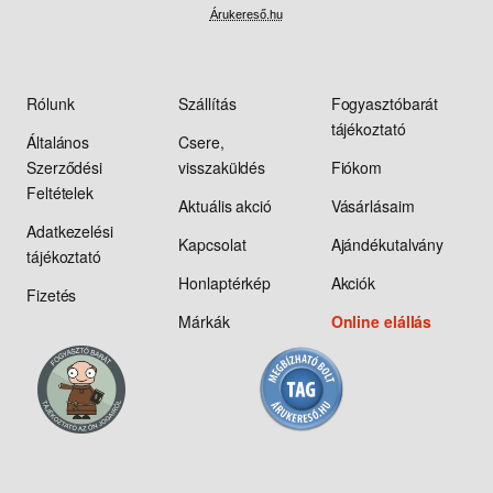
Árukereső.hu
Rólunk
Szállítás
Fogyasztóbarát
tájékoztató
Általános
Csere,
Szerződési
visszaküldés
Fiókom
Feltételek
Aktuális akció
Vásárlásaim
Adatkezelési
Kapcsolat
Ajándékutalvány
tájékoztató
Honlaptérkép
Akciók
Fizetés
Márkák
Online elállás