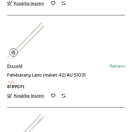
Kosárba teszem
ÉkszerM
Raktáron
Fehérarany Lánc (méret:42) AU 51031
-10%
81 890 Ft
Kosárba teszem