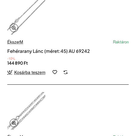
ÉkszerM
Raktáron
Fehérarany Lánc (méret:45) AU 69242
-10%
144 890 Ft
Kosárba teszem