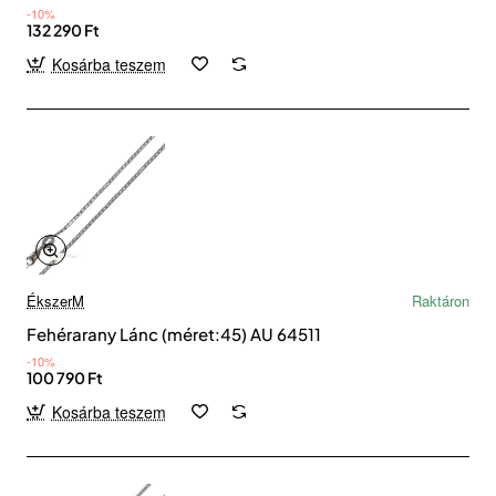
-10%
132 290 Ft
Kosárba teszem
ÉkszerM
Raktáron
Fehérarany Lánc (méret:45) AU 64511
-10%
100 790 Ft
Kosárba teszem