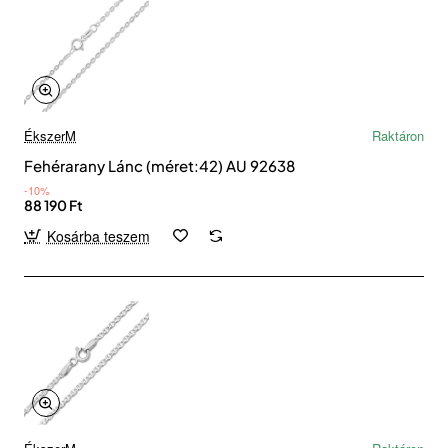
ÉkszerM
Raktáron
Fehérarany Lánc (méret:42) AU 92638
-10%
88 190 Ft
Kosárba teszem