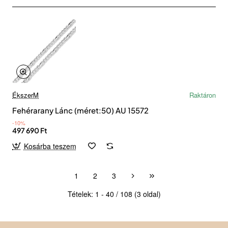
ÉkszerM
Raktáron
Fehérarany Lánc (méret:50) AU 15572
-10%
497 690 Ft
Kosárba teszem
1
2
3
Tételek: 1 - 40 / 108 (3 oldal)