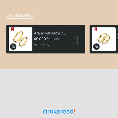
Legnézettebb
Arany Karikagyűrű AU ROA66
60 020 Ft
66 690 Ft