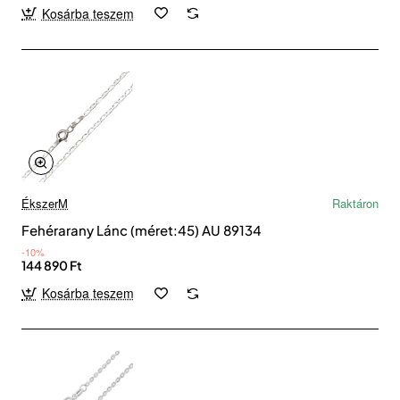
Kosárba teszem
ÉkszerM
Raktáron
Fehérarany Lánc (méret:45) AU 89134
-10%
144 890 Ft
Kosárba teszem