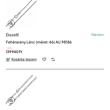
ÉkszerM
Raktáron
Fehérarany Lánc (méret:46) AU 98186
-10%
139 940 Ft
Kosárba teszem