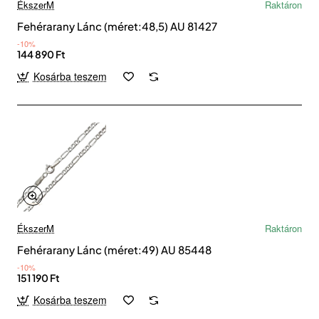
ÉkszerM
Raktáron
Fehérarany Lánc (méret:48,5) AU 81427
-10%
144 890 Ft
Kosárba teszem
ÉkszerM
Raktáron
Fehérarany Lánc (méret:49) AU 85448
-10%
151 190 Ft
Kosárba teszem