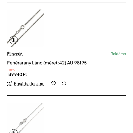
ÉkszerM
Raktáron
Fehérarany Lánc (méret:42) AU 98195
-10%
139 940 Ft
Kosárba teszem