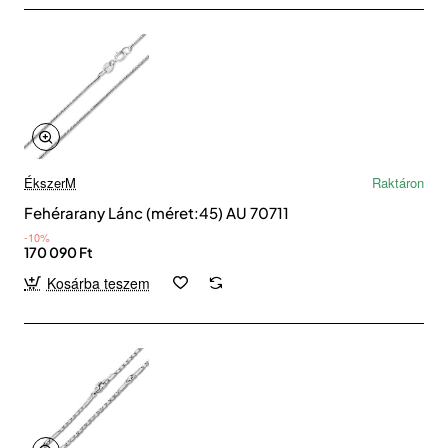
ÉkszerM
Raktáron
Fehérarany Lánc (méret:45) AU 70711
-10%
170 090 Ft
Kosárba teszem