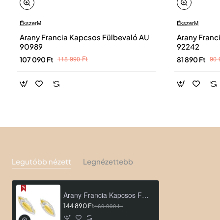
ÉkszerM
ÉkszerM
Arany Francia Kapcsos Fülbevaló AU
Arany Franc
90989
92242
118 990 Ft
90 
107 090 Ft
81 890 Ft
Legutóbb nézett
Legnézettebb
Arany Francia Kapcsos Fülbevaló AU 94109
144 890 Ft
160 990 Ft