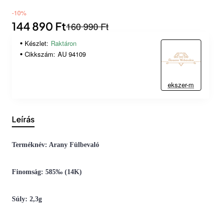
-10%
144 890 Ft
160 990 Ft
Készlet:
Raktáron
Cikkszám:
AU 94109
ekszer-m
Leírás
Terméknév: Arany Fülbevaló
Finomság: 585‰ (14K)
Súly: 2,3g