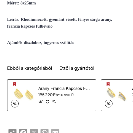
Méret: 8x25mm
Leírás: Rhodiumozott, gyémánt vésett, fényes sárga arany,
francia kapcsos fülbevaló
Ajándék díszdoboz, ingyenes szállítás
Ebből a kategóriából
Ettől a gyártótól
Arany Francia Kapcsos Fülbevaló AU 48355
195 290 Ft
216 990 Ft
Share
Facebook
X
WhatsApp
Email