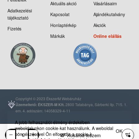
Aktuális akció
Vásárlásaim
Adatkezelési
Kapcsolat
Ajándékutalvány
tájékoztató
Honlaptérkép
Akciók
Fizetés
Márkák
Online elállás
Copyright © 2023 ÉkszerM Webáruház
Üzemeltető: ÉKSZER-M Kft.
2800 Tatabánya, Sárberki ltp. 715. 1.
em. 4. adószám: 14058329-4-11
A jobb felhasználói élmény érdekében
weboldalunkon cookie-kat használunk. A weboldal
OK
böngészésével Ön elfogadja a cookie-k
Kosárba teszem