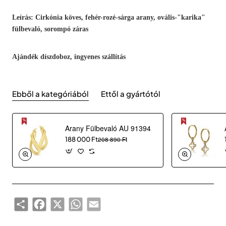
Leírás: Cirkónia köves, fehér-rozé-sárga arany, ovális-"karika"
fülbevaló, sorompó záras
Ajándék díszdoboz, ingyenes szállítás
Ebből a kategóriából
Ettől a gyártótól
Arany Fülbevaló AU 91394
188 000 Ft
208 890 Ft
Share
Facebook
X
WhatsApp
Email