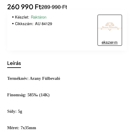
260 990 Ft
289 990 Ft
Készlet:
Raktáron
Cikkszám:
AU 84129
ekszer-m
Leírás
Terméknév: Arany Fülbevaló
Finomság: 585‰ (14K)
Súly: 5g
Méret: 7x35mm