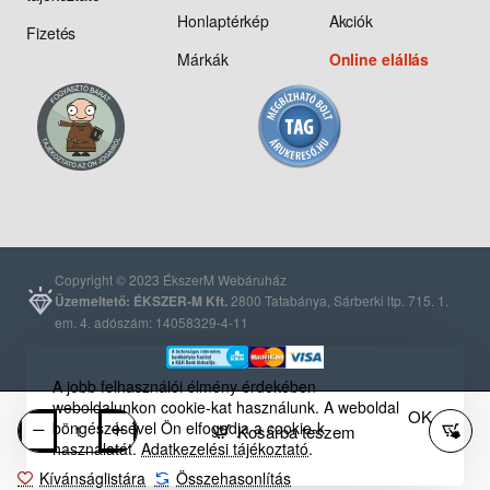
Honlaptérkép
Akciók
Fizetés
Márkák
Online elállás
Copyright © 2023 ÉkszerM Webáruház
Üzemeltető: ÉKSZER-M Kft.
2800 Tatabánya, Sárberki ltp. 715. 1.
em. 4. adószám: 14058329-4-11
A jobb felhasználói élmény érdekében
weboldalunkon cookie-kat használunk. A weboldal
OK
böngészésével Ön elfogadja a cookie-k
Kosárba teszem
használatát.
Adatkezelési tájékoztató
.
Kívánságlistára
Összehasonlítás