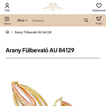
Mind
Keresés...
Arany Fülbevaló AU 84129
home
Arany Fülbevaló AU 84129