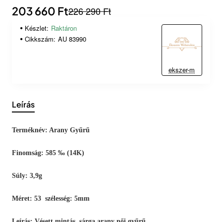
203 660 Ft
226 290 Ft
Készlet:
Raktáron
Cikkszám:
AU 83990
ekszer-m
Leírás
Terméknév: Arany Gyűrű
Finomság: 585 ‰ (14K)
Súly: 3,9g
Méret: 53 szélesség: 5mm
Leírás: Vésett mintás, sárga arany női gyűrű