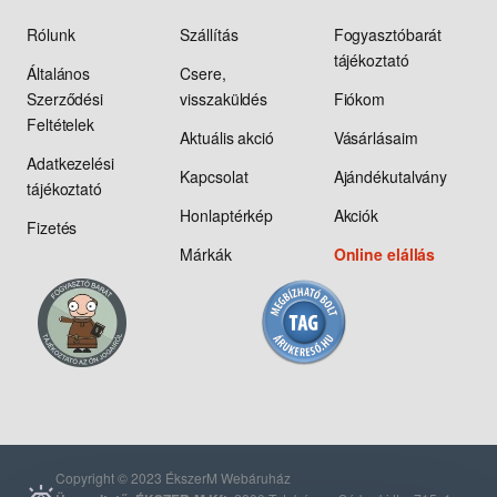
Rólunk
Szállítás
Fogyasztóbarát
tájékoztató
Általános
Csere,
Szerződési
visszaküldés
Fiókom
Feltételek
Aktuális akció
Vásárlásaim
Adatkezelési
Kapcsolat
Ajándékutalvány
tájékoztató
Honlaptérkép
Akciók
Fizetés
Márkák
Online elállás
Copyright © 2023 ÉkszerM Webáruház