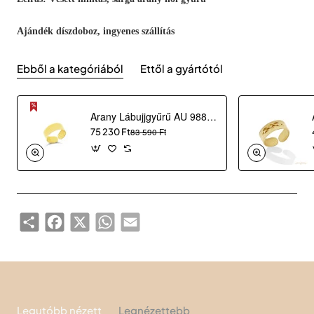
Ajándék díszdoboz, ingyenes szállítás
Ebből a kategóriából
Ettől a gyártótól
Arany Lábujjgyűrű AU 98828
75 230 Ft
83 590 Ft
Share
Facebook
X
WhatsApp
Email
Legutóbb nézett
Legnézettebb