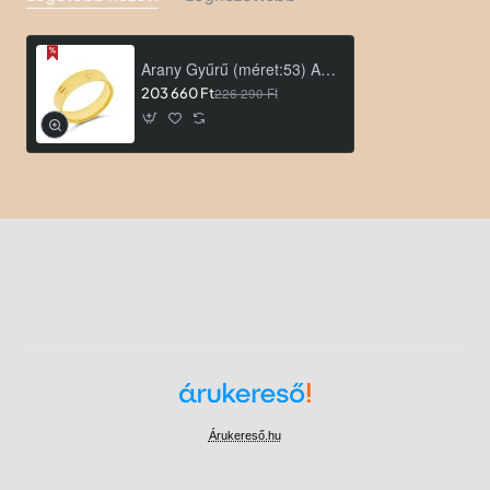
Arany Gyűrű (méret:53) AU 83990
203 660 Ft
226 290 Ft
Árukereső.hu