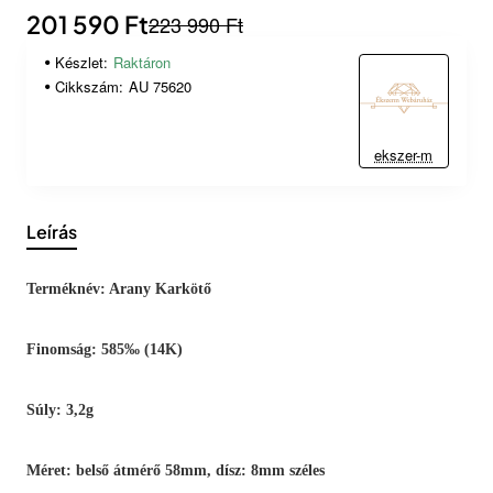
201 590 Ft
223 990 Ft
Készlet:
Raktáron
Cikkszám:
AU 75620
ekszer-m
Leírás
Terméknév: Arany Karkötő
Finomság: 585‰ (14K)
Súly: 3,2g
Méret: belső átmérő 58mm, dísz: 8mm széles