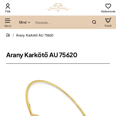
Mind
Keresés...
Arany Karkötő AU 75620
home
Arany Karkötő AU 75620