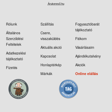
Árukereső.hu
Rólunk
Szállítás
Fogyasztóbarát
tájékoztató
Általános
Csere,
Szerződési
visszaküldés
Fiókom
Feltételek
Aktuális akció
Vásárlásaim
Adatkezelési
Kapcsolat
Ajándékutalvány
tájékoztató
Honlaptérkép
Akciók
Fizetés
Márkák
Online elállás