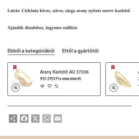
Leírás: Cirkónia köves, szíves, sárga arany nyitott merev karkötő
Ajándék díszdoboz, ingyenes szállítás
Ebből a kategóriából
Ettől a gyártótól
Arany Karkötő AU 37036
951 290 Ft
1 056 990 Ft
Share
Facebook
X
WhatsApp
Email