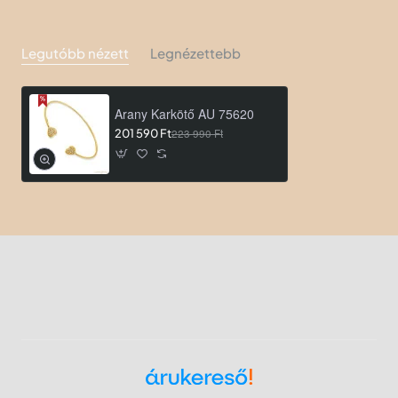
Legutóbb nézett
Legnézettebb
Arany Karkötő AU 75620
201 590 Ft
223 990 Ft