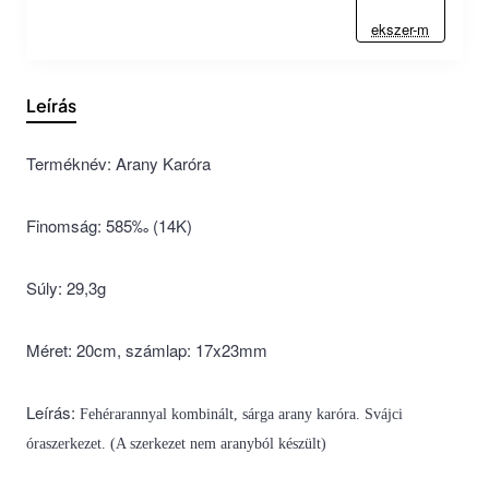
ekszer-m
Leírás
Terméknév: Arany Karóra
Finomság: 585‰ (14K)
Súly: 29,3g
Méret: 20cm, számlap: 17x23mm
Leírás:
Fehérarannyal kombinált, sárga arany karóra. Svájci
óraszerkezet. (A szerkezet nem aranyból készült)