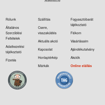
Árukereső.hu
Rólunk
Szállítás
Fogyasztóbarát
tájékoztató
Általános
Csere,
Szerződési
visszaküldés
Fiókom
Feltételek
Aktuális akció
Vásárlásaim
Adatkezelési
Kapcsolat
Ajándékutalvány
tájékoztató
Honlaptérkép
Akciók
Fizetés
Márkák
Online elállás