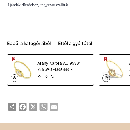
Ajándék díszdoboz, ingyenes szállítás
Ebből a kategóriából
Ettől a gyártótól
Arany Karóra AU 95361
725 390 Ft
805 990 Ft
Share
Facebook
X
WhatsApp
Email