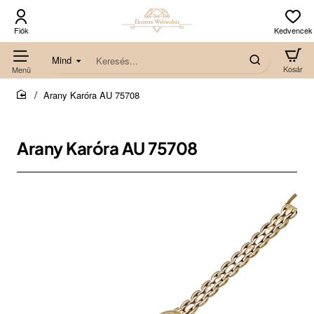
Mind
Keresés...
Arany Karóra AU 75708
home
Arany Karóra AU 75708