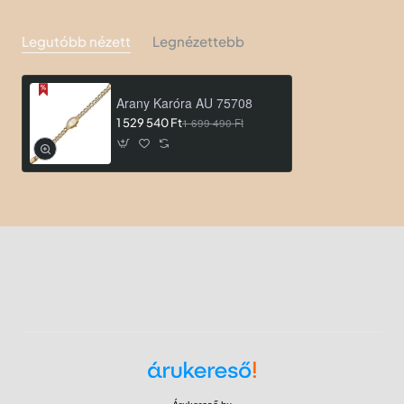
Legutóbb nézett
Legnézettebb
Arany Karóra AU 75708
1 529 540 Ft
1 699 490 Ft