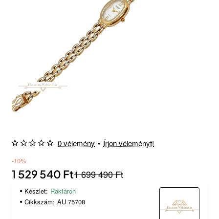
0 vélemény
•
Írjon véleményt!
-10%
1 529 540 Ft
1 699 490 Ft
Készlet:
Raktáron
Cikkszám:
AU 75708