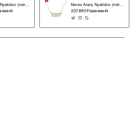
Neves Arany Nyaklánc (méret:41) AU 74796
Neves Arany Nyaklánc (méret:41) AU 74798
6 990 Ft
207 890 Ft
230 990 Ft
pp
mail