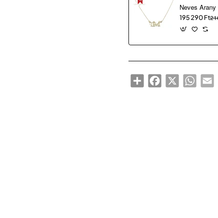
195 290 Ft
21
Share
Facebook
X
WhatsA
E