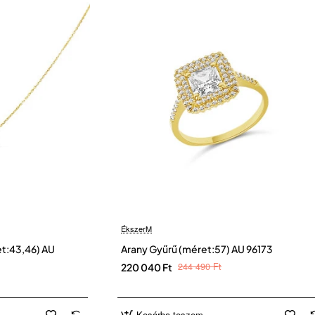
ÉkszerM
et:43,46) AU
Arany Gyűrű (méret:57) AU 96173
244 490 Ft
220 040 Ft
Kosárba teszem