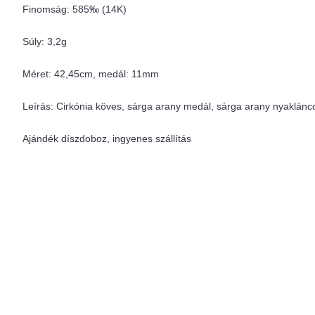
Finomság: 585‰ (14K)
Súly: 3,2g
Méret: 42,45cm, medál: 11mm
Leírás: Cirkónia köves, sárga arany medál, sárga arany nyaklánc
Ajándék díszdoboz, ingyenes szállítás