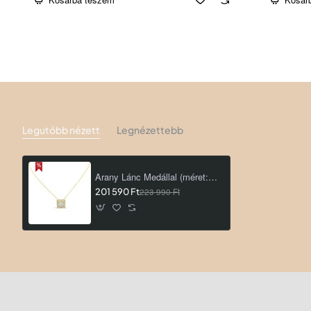
Legutóbb nézett
Legnézettebb
Arany Lánc Medállal (méret:42,45) AU 96192
201 590 Ft
223 990 Ft