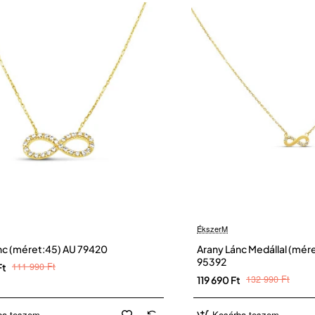
ÉkszerM
nc (méret:45) AU 79420
Arany Lánc Medállal (mér
95392
111 990 Ft
Ft
132 990 Ft
119 690 Ft
ba teszem
Kosárba teszem