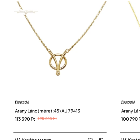
ÉkszerM
ÉkszerM
Arany Lánc (méret:45) AU 79413
Arany Lá
125 990 Ft
113 390 Ft
100 790 
Kosárba teszem
Kosár