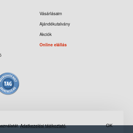
Vásárlásaim
Ajándékutalvány
Akciók
Online elállás
ó
OK
asználatát.
Adatkezelési tájékoztató
.