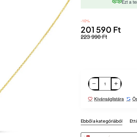
Ezt a te
-10%
201 590 Ft
223 990 Ft
Kívánságlistára
Ös
Ebből a kategóriából
Ett