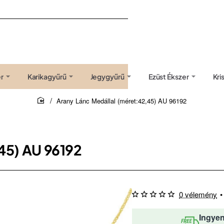
r
Karikagyűrű
Jegygyűrű
Ezüst Ékszer
Kri
Arany Lánc Medállal (méret:42,45) AU 96192
home
45) AU 96192
0 vélemény
•
Ingyen