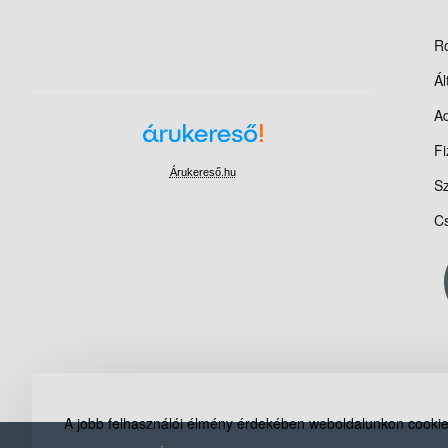
R
Ál
Ad
Fi
Árukereső.hu
Sz
Cs
A jobb felhasználói élmény érdekében weboldalunkon cookie