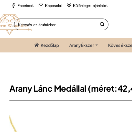
Facebook
Kapcsolat
Különleges ajánlatok
Keresés
az
áruházban...
Kezdőlap
Arany Ékszer
Köves éksze
Arany Lánc Medállal (méret:42,