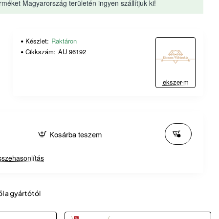
rméket Magyarország területén ingyen szállítjuk ki!
Készlet:
Raktáron
Cikkszám:
AU 96192
ekszer-m
Kosárba teszem
szehasonlítás
ől a gyártótól