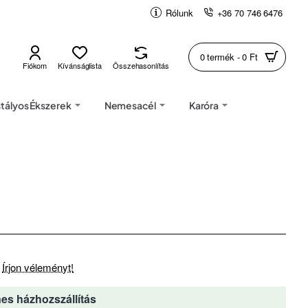
Rólunk
+36 70 746 6476
0 termék - 0 Ft
Fiókom
Kívánságlista
Összehasonlítás
stályos Ékszerek
Nemesacél
Karóra
Írjon véleményt!
es házhozszállítás