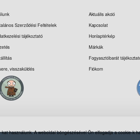
ólunk
Aktuális akció
talános Szerződési Feltételek
Kapcsolat
atkezelési tájékoztató
Honlaptérkép
zetés
Márkák
állítás
Fogyasztóbarát tájékoztat
ere, visszaküldés
Fiókom
-kat használunk. A weboldal böngészésével Ön elfogadja a cookie-k h