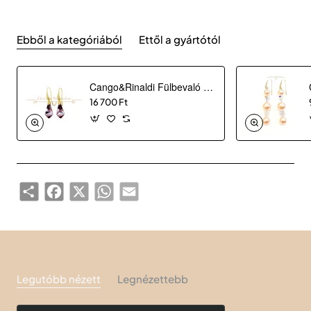
Ebből a kategóriából
Ettől a gyártótól
Cango&Rinaldi Fülbevaló RA 71182
16 700 Ft
Share
Facebook
X
WhatsApp
Email
Legutóbb nézett
Legnézettebb