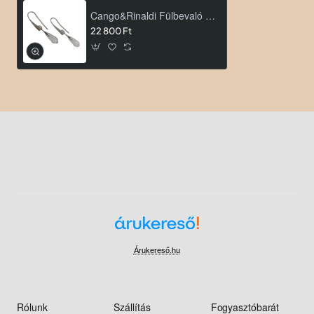
Cango&Rinaldi Fülbevaló RA 119982
22 800 Ft
Árukereső.hu
Rólunk
Szállítás
Fogyasztóbarát