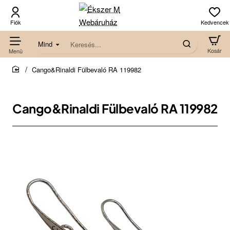
Mind
Keresés...
Cango&Rinaldi Fülbevaló RA 119982
home
Cango&Rinaldi Fülbevaló RA 119982