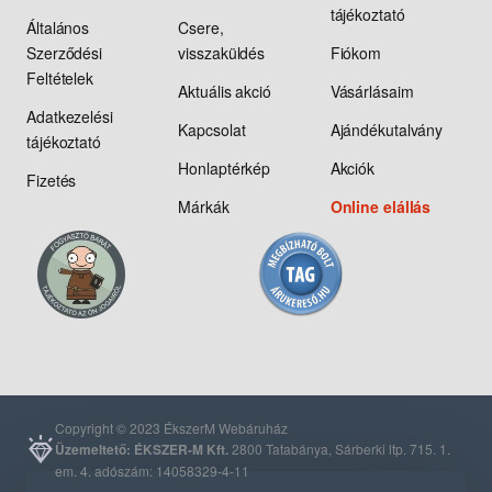
tájékoztató
Általános
Csere,
Szerződési
visszaküldés
Fiókom
Feltételek
Aktuális akció
Vásárlásaim
Adatkezelési
Kapcsolat
Ajándékutalvány
tájékoztató
Honlaptérkép
Akciók
Fizetés
Márkák
Online elállás
Copyright © 2023 ÉkszerM Webáruház
Üzemeltető: ÉKSZER-M Kft.
2800 Tatabánya, Sárberki ltp. 715. 1.
em. 4. adószám: 14058329-4-11