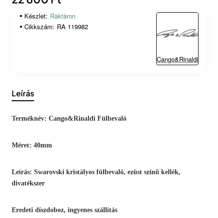
Készlet:
Raktáron
Cikkszám:
RA 119982
Cango&Rinaldi
Leírás
Terméknév: Cango&Rinaldi Fülbevaló
Méret: 40mm
Leírás: Swarovski kristályos fülbevaló, ezüst színű kellék,
divatékszer
Eredeti díszdoboz, ingyenes szállítás