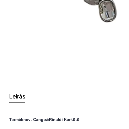
Leírás
Terméknév: Cango&Rinaldi Karkötő