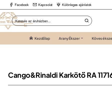
Facebook
Kapcsolat
Különleges ajánlatok
Keresés
az
áruházban...
Kezdőlap
Arany Ékszer
Köves éksze
Cango&Rinaldi Karkötő RA 1171