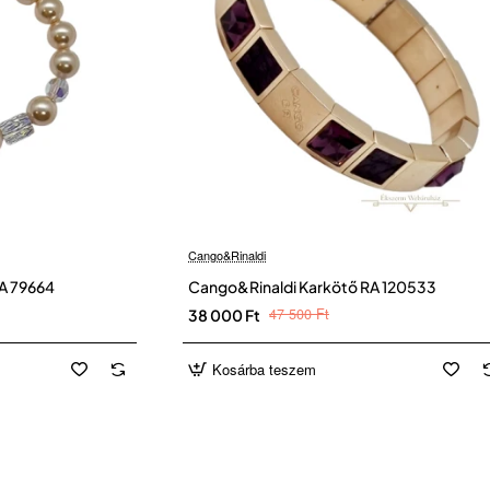
Cango&Rinaldi
A 79664
Cango&Rinaldi Karkötő RA 120533
47 500 Ft
38 000 Ft
Kosárba teszem