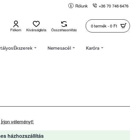
Rólunk
+36 70 746 6476
0 termék - 0 Ft
Fiókom
Kívánságlista
Összehasonlítás
stályos Ékszerek
Nemesacél
Karóra
Írjon véleményt!
es házhozszállítás