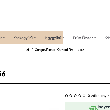
r
Karikagyűrű
Jegygyűrű
Ezüst Ékszer
Kri
Cango&Rinaldi Karkötő RA 117166
home
66
0 vélemény
•
Ingyen