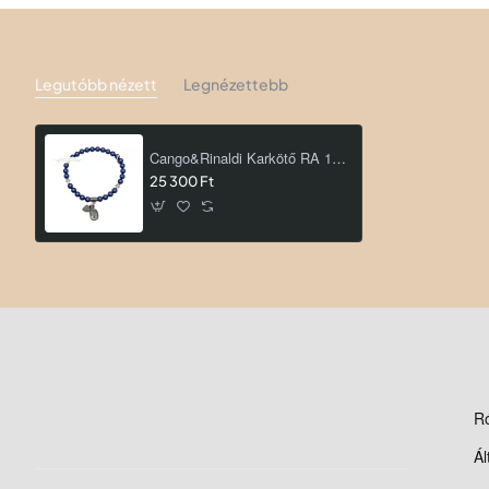
Legutóbb nézett
Legnézettebb
Cango&Rinaldi Karkötő RA 117166
25 300 Ft
R
Ál