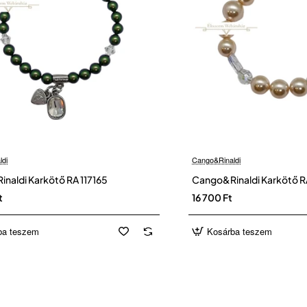
ldi
Cango&Rinaldi
naldi Karkötő RA 117165
Cango&Rinaldi Karkötő R
t
16 700 Ft
ba teszem
Kosárba teszem