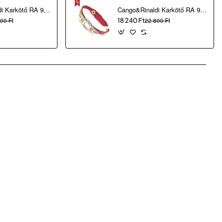
Cango&Rinaldi Karkötő RA 92883
Cango&Rinaldi Karkötő RA 92885
00 Ft
18 240 Ft
22 800 Ft
pp
mail