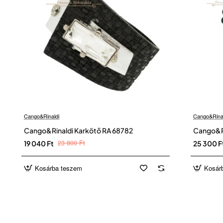
Cango&Rinaldi
Cango&Rina
Cango&Rinaldi Karkötő RA 68782
Cango&Ri
23 800 Ft
19 040 Ft
25 300 F
Kosárba teszem
Kosár