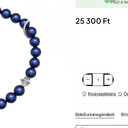
Ezt a te
25 300 Ft
Kívánságlistára
Ös
Ebből a kategóriából
Ett