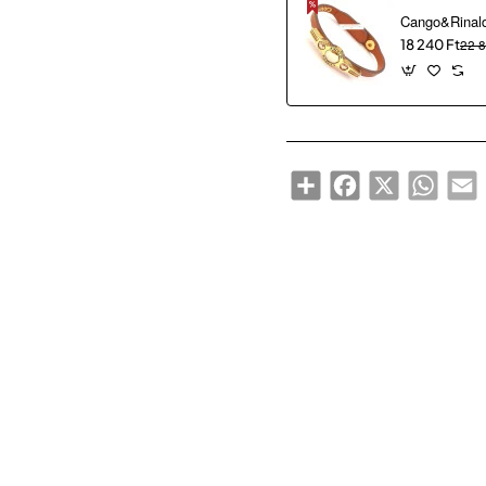
18 240 Ft
22 8
Share
Facebook
X
WhatsA
E