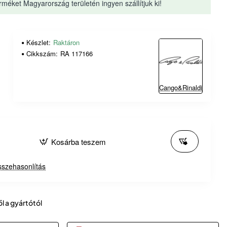
rméket Magyarország területén ingyen szállítjuk ki!
Készlet:
Raktáron
Cikkszám:
RA 117166
Cango&Rinaldi
Kosárba teszem
szehasonlítás
ől a gyártótól