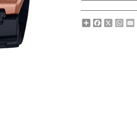
Share
Facebook
X
WhatsA
E