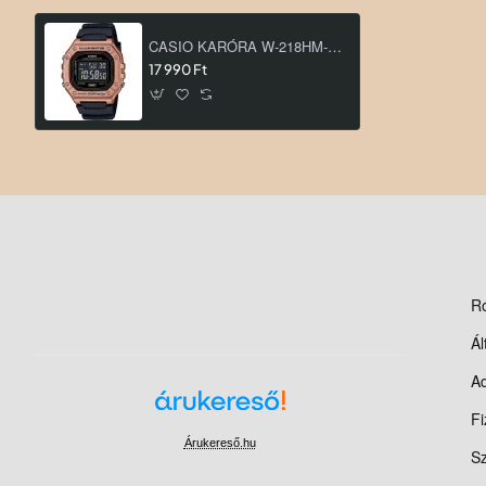
CASIO KARÓRA W-218HM-5BVEF
17 990 Ft
R
Ál
Ad
Fi
Árukereső.hu
Sz