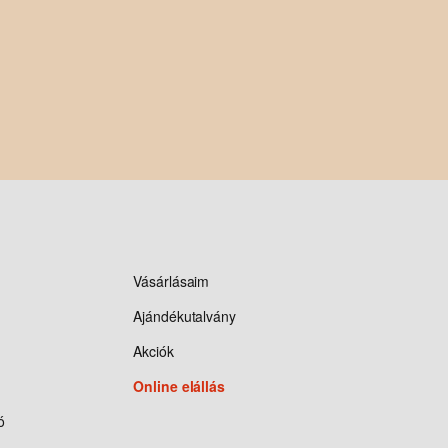
Vásárlásaim
Ajándékutalvány
Akciók
Online elállás
ó