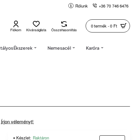
Rólunk
+36 70 746 6476
0 termék - 0 Ft
Fiókom
Kívánságlista
Összehasonlítás
stályos Ékszerek
Nemesacél
Karóra
Írjon véleményt!
Készlet:
Raktáron