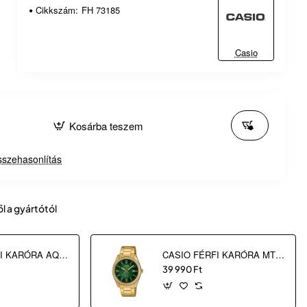
Cikkszám:
FH 73185
Casio
Kosárba teszem
szehasonlítás
ől a gyártótól
CASIO FÉRFI KARÓRA AQ-240EG-9AEF
CASIO FÉRFI KARÓRA MTP-1302PGC-3AVEF
39 990 Ft