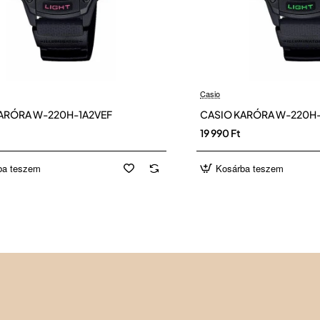
Casio
ARÓRA W-220H-1A2VEF
CASIO KARÓRA W-220H-
19 990 Ft
ba teszem
Kosárba teszem