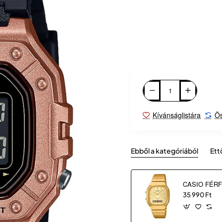
Kívánságlistára
Ös
Ebből a kategóriából
Ett
35 990 Ft