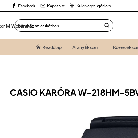
Facebook
Kapcsolat
Különleges ajánlatok
Keresés
az
áruházban...
Kezdőlap
Arany Ékszer
Köves éksze
CASIO KARÓRA W-218HM-5B