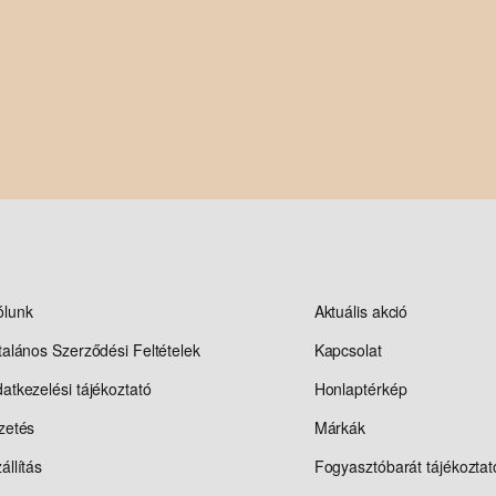
ólunk
Aktuális akció
talános Szerződési Feltételek
Kapcsolat
atkezelési tájékoztató
Honlaptérkép
zetés
Márkák
állítás
Fogyasztóbarát tájékoztat