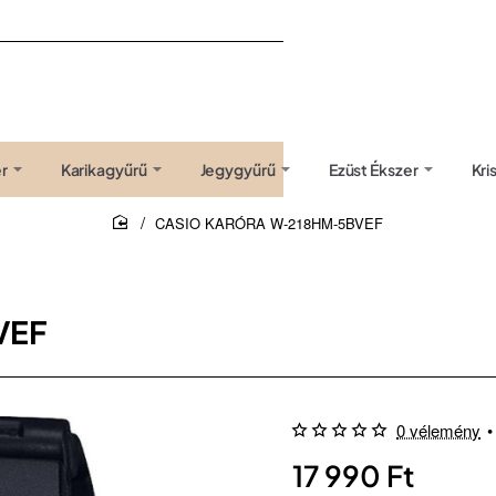
r
Karikagyűrű
Jegygyűrű
Ezüst Ékszer
Kri
CASIO KARÓRA W-218HM-5BVEF
home
VEF
0 vélemény
•
17 990 Ft