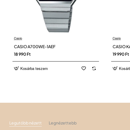
Casio
Casio
CASIO A700WE-1AEF
CASIO K
18 990 Ft
19 990 Ft
Kosárba teszem
Kosár
Legutóbb nézett
Legnézettebb