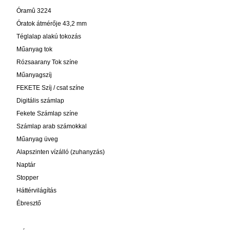
Óramû 3224
Óratok átmérője 43,2 mm
Téglalap alakú tokozás
Műanyag tok
Rózsaarany Tok színe
Műanyagszíj
FEKETE Szíj / csat színe
Digitális számlap
Fekete Számlap színe
Számlap arab számokkal
Műanyag üveg
Alapszinten vízálló (zuhanyzás)
Naptár
Stopper
Háttérvilágítás
Ébresztő