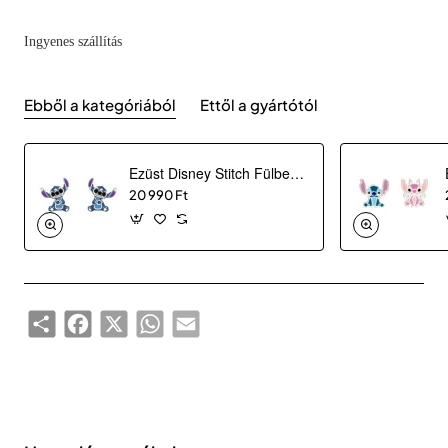
Ingyenes szállítás
Ebből a kategóriából
Ettől a gyártótól
Ezüst Disney Stitch Fülbevaló ES00037SRHL.CS
20 990 Ft
Share
Facebook
X
WhatsApp
Email