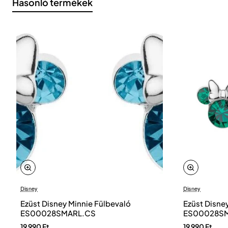
Hasonló termékek
Disney
Disney
Ezüst Disney Minnie Fülbevaló
Ezüst Disne
ES00028SMARL.CS
ES00028S
19 990 Ft
19 990 Ft