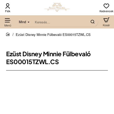
Mind
Keresés...
Ezüst Disney Minnie Fülbevaló ES00015TZWL.CS
home
Ezüst Disney Minnie Fülbevaló
ES00015TZWL.CS