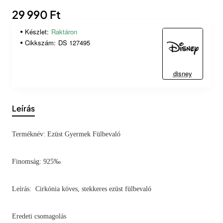
29 990 Ft
Készlet:
Raktáron
Cikkszám:
DS 127495
disney
Leírás
Terméknév: Ezüst Gyermek Fülbevaló
Finomság: 925‰
Leírás: Cirkónia köves, stekkeres ezüst fülbevaló
Eredeti csomagolás