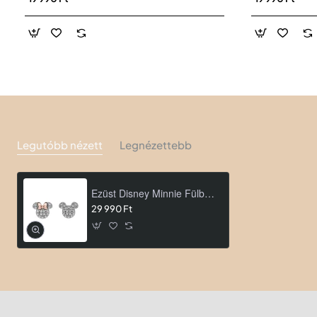
Legutóbb nézett
Legnézettebb
Ezüst Disney Minnie Fülbevaló ES00015TZWL.CS
29 990 Ft