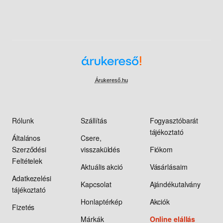
Árukereső.hu
Rólunk
Szállítás
Fogyasztóbarát
tájékoztató
Általános
Csere,
Szerződési
visszaküldés
Fiókom
Feltételek
Aktuális akció
Vásárlásaim
Adatkezelési
Kapcsolat
Ajándékutalvány
tájékoztató
Honlaptérkép
Akciók
Fizetés
Márkák
Online elállás