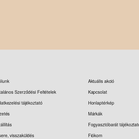
ólunk
Aktuális akció
talános Szerződési Feltételek
Kapcsolat
atkezelési tájékoztató
Honlaptérkép
zetés
Márkák
állítás
Fogyasztóbarát tájékoztat
ere, visszaküldés
Fiókom