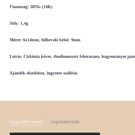
Finomság: 585‰ (14K)
Súly: 1,4g
Méret: 6x14mm, fülbevaló belső: 9mm
Leírás: Cirkónia köves, rhodiumozott fehérarany, hagyományos pate
Ajándék díszdoboz, ingyenes szállítás
Legutóbb nézett
Legnézettebb