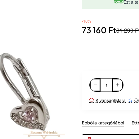
Ezt a te
-10%
73 160 Ft
81 290 F
Kívánságlistára
Ös
Ebből a kategóriából
Ett