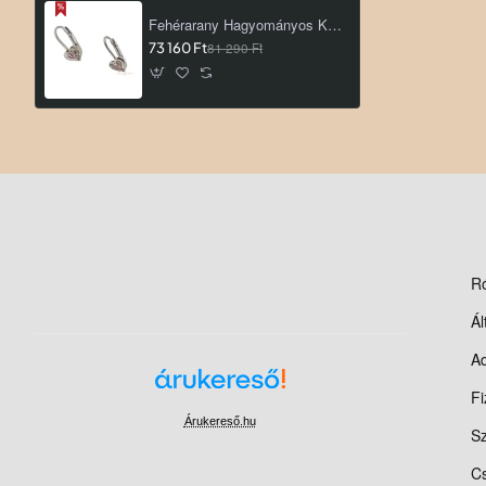
Fehérarany Hagyományos Kapcsos Fülbevaló AU 69032
73 160 Ft
81 290 Ft
R
Ál
Ad
Fi
Árukereső.hu
Sz
Cs