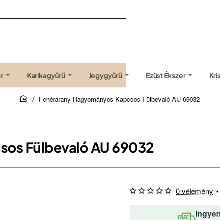
r
Karikagyűrű
Jegygyűrű
Ezüst Ékszer
Kri
Fehérarany Hagyományos Kapcsos Fülbevaló AU 69032
home
sos Fülbevaló AU 69032
0 vélemény
•
Ingyen