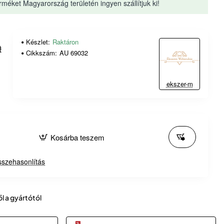
rméket Magyarország területén ingyen szállítjuk ki!
Készlet:
Raktáron
t
Cikkszám:
AU 69032
ekszer-m
Kosárba teszem
szehasonlítás
ől a gyártótól