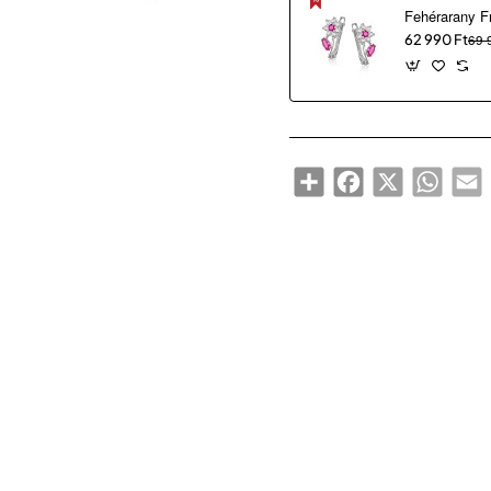
62 990 Ft
69 
Share
Facebook
X
WhatsA
E