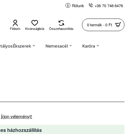
Rólunk
+36 70 746 6476
0 termék - 0 Ft
Fiókom
Kívánságlista
Összehasonlítás
stályos Ékszerek
Nemesacél
Karóra
Írjon véleményt!
es házhozszállítás