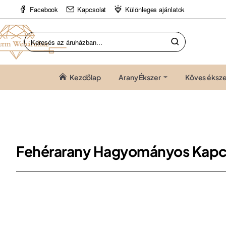
Facebook
Kapcsolat
Különleges ajánlatok
Keresés
az
áruházban...
Kezdőlap
Arany Ékszer
Köves éksze
Fehérarany Hagyományos Kapc