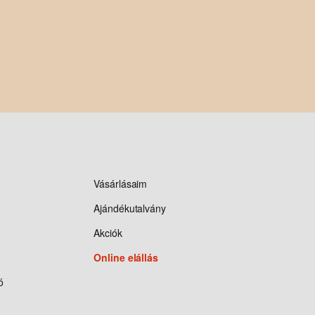
Vásárlásaim
Ajándékutalvány
Akciók
Online elállás
ó