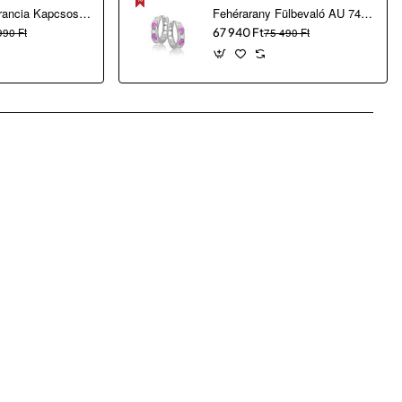
Fehérarany Francia Kapcsos Fülbevaló AU 93537
Fehérarany Fülbevaló AU 74678
990 Ft
67 940 Ft
75 490 Ft
pp
mail