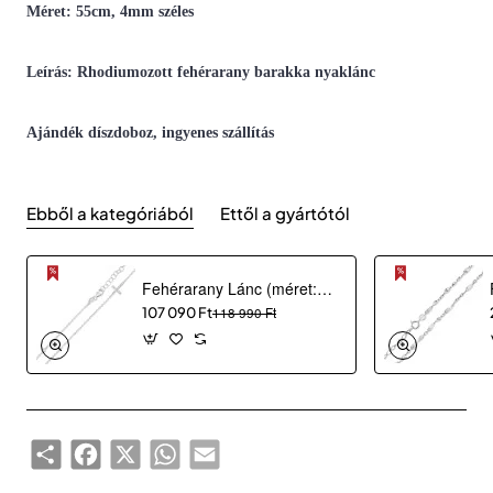
Méret: 55cm, 4mm széles
Leírás: Rhodiumozott fehérarany barakka nyaklánc
Ajándék díszdoboz, ingyenes szállítás
Ebből a kategóriából
Ettől a gyártótól
Fehérarany Lánc (méret:36) AU 93703
107 090 Ft
118 990 Ft
Share
Facebook
X
WhatsApp
Email