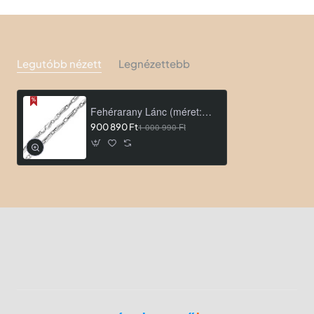
Legutóbb nézett
Legnézettebb
Fehérarany Lánc (méret:55) AU 75486
900 890 Ft
1 000 990 Ft