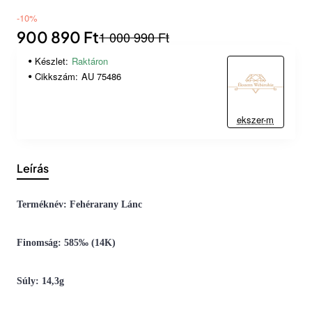
-10%
900 890 Ft
1 000 990 Ft
Készlet:
Raktáron
Cikkszám:
AU 75486
ekszer-m
Leírás
Terméknév: Fehérarany Lánc
Finomság: 585‰ (14K)
Súly: 14,3g