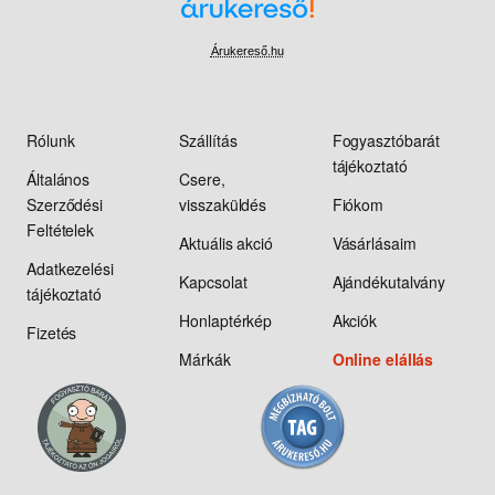
Árukereső.hu
Rólunk
Szállítás
Fogyasztóbarát
tájékoztató
Általános
Csere,
Szerződési
visszaküldés
Fiókom
Feltételek
Aktuális akció
Vásárlásaim
Adatkezelési
Kapcsolat
Ajándékutalvány
tájékoztató
Honlaptérkép
Akciók
Fizetés
Márkák
Online elállás