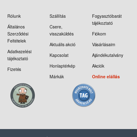
Rólunk
Szállítás
Fogyasztóbarát
tájékoztató
Általános
Csere,
Szerződési
visszaküldés
Fiókom
Feltételek
Aktuális akció
Vásárlásaim
Adatkezelési
Kapcsolat
Ajándékutalvány
tájékoztató
Honlaptérkép
Akciók
Fizetés
Márkák
Online elállás