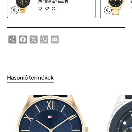
79 110 Ft
87 900 Ft
Share
Facebook
X
WhatsApp
Email
Hasonló termékek