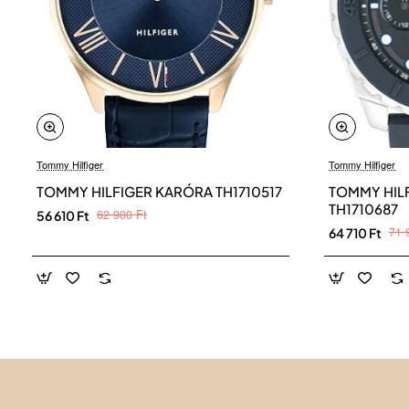
Tommy Hilfiger
Tommy Hilfiger
TOMMY HILFIGER KARÓRA TH1710517
TOMMY HILF
TH1710687
62 900 Ft
56 610 Ft
71 
64 710 Ft