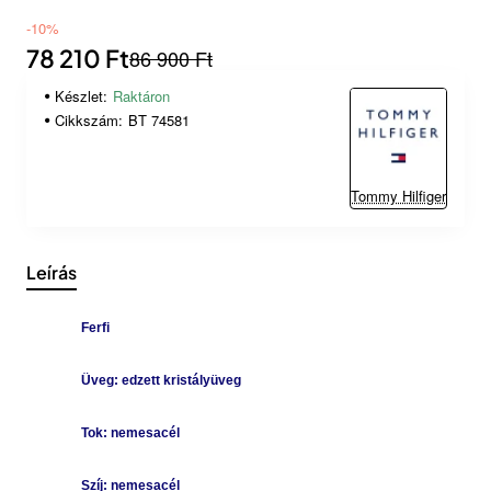
-10%
78 210 Ft
86 900 Ft
Készlet:
Raktáron
Cikkszám:
BT 74581
Tommy Hilfiger
Leírás
Ferfi
Üveg: edzett kristályüveg
Tok: nemesacél
Szíj: nemesacél