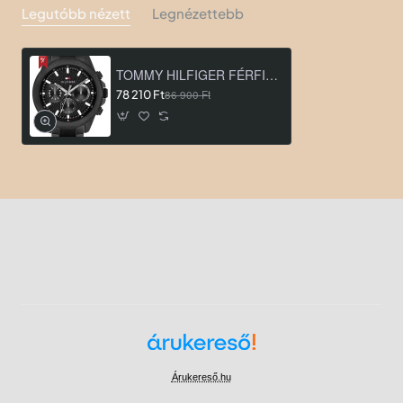
Legutóbb nézett
Legnézettebb
TOMMY HILFIGER FÉRFI KARÓRA TH1710653
78 210 Ft
86 900 Ft
Árukereső.hu