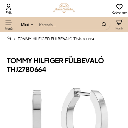
Mind
Keresés...
TOMMY HILFIGER FÜLBEVALÓ THJ2780664
home
TOMMY HILFIGER FÜLBEVALÓ
THJ2780664