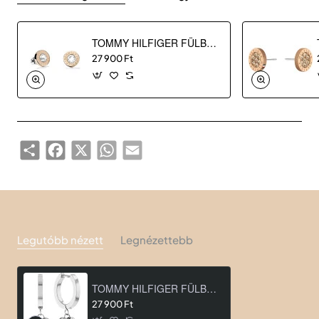
TOMMY HILFIGER FÜLBEVALÓ THJ2700752
27 900 Ft
Share
Facebook
X
WhatsApp
Email
Legutóbb nézett
Legnézettebb
TOMMY HILFIGER FÜLBEVALÓ THJ2780664
27 900 Ft