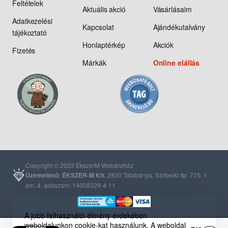
Feltételek
Aktuális akció
Vásárlásaim
Adatkezelési
Kapcsolat
Ajándékutalvány
tájékoztató
Honlaptérkép
Akciók
Fizetés
Márkák
Online elállás
Copyright © 2023 ÉkszerM Webáruház
Üzemeltető: ÉKSZER-M Kft.
2800 Tatabánya, Sárberki ltp. 715. 1.
em. 4. adószám: 14058329-4-11
A jobb felhasználói élmény érdekében
weboldalunkon cookie-kat használunk. A weboldal