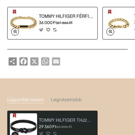
TOMMY HILFIGER FÉRFI KARKÖTŐ THJ2790539
36 000 Ft
37 900 Ft
Share
Facebook
X
WhatsApp
Email
Legutóbb nézett
Legnézettebb
TOMMY HILFIGER THJ2790442
29 360 Ft
30 900 Ft