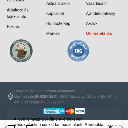
Aktuális akció
Vásárlásaim
Adatkezelési
Kapcsolat
Ajándékutalvány
tájékoztató
Honlaptérkép
Akciók
Fizetés
Márkák
Online elállás
Copyright © 2023 ÉkszerM Webáruház
Üzemeltető: ÉKSZER-M Kft.
2800 Tatabánya, Sárberki ltp. 715. 1.
em. 4. adószám: 14058329-4-11
A jobb felhasználói élmény érdekében
weboldalunkon cookie-kat használunk. A weboldal
OK