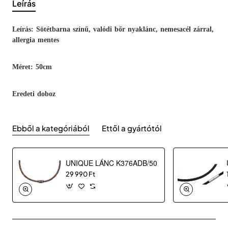
Leírás
Leírás: Sötétbarna színű, valódi bőr nyaklánc, nemesacél zárral,
allergia mentes
Méret: 50cm
Eredeti doboz
Ebből a kategóriából
Ettől a gyártótól
UNIQUE LÁNC K376ADB/50
29 990 Ft