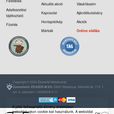
Feltételek
Aktuális akció
Vásárlásaim
Adatkezelési
Kapcsolat
Ajándékutalvány
tájékoztató
Honlaptérkép
Akciók
Fizetés
Márkák
Online elállás
Copyright © 2023 ÉkszerM Webáruház
Üzemeltető: ÉKSZER-M Kft.
2800 Tatabánya, Sárberki ltp. 715. 1.
em. 4. adószám: 14058329-4-11
A jobb felhasználói élmény érdekében
weboldalunkon cookie-kat használunk. A weboldal
OK