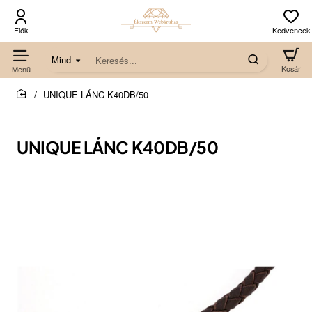
Mind
Keresés...
UNIQUE LÁNC K40DB/50
home
UNIQUE LÁNC K40DB/50