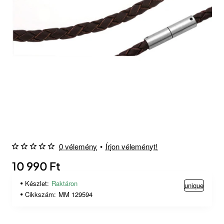
0 vélemény
•
Írjon véleményt!
10 990 Ft
Készlet:
Raktáron
unique
Cikkszám:
MM 129594