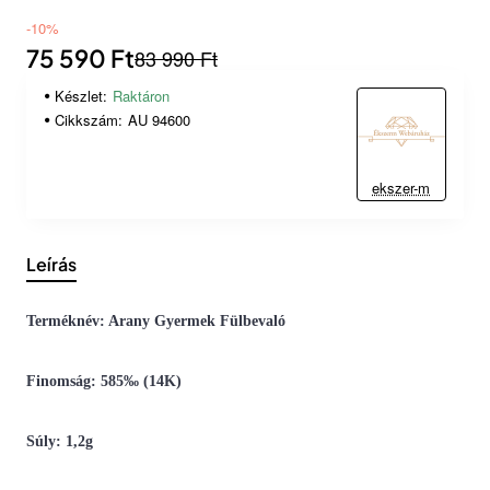
-10%
75 590 Ft
83 990 Ft
Készlet:
Raktáron
Cikkszám:
AU 94600
ekszer-m
Leírás
Terméknév: Arany Gyermek Fülbevaló
Finomság: 585‰ (14K)
Súly: 1,2g