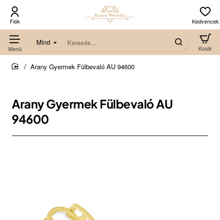
Mind
Keresés...
Arany Gyermek Fülbevaló AU 94600
home
Arany Gyermek Fülbevaló AU
94600