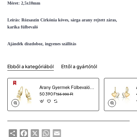
Méret: 2,5x10mm
Leírás: Rózsaszín Cirkónia köves, sárga arany rejtett záras,
karika fülbevaló
Ajándék díszdoboz, ingyenes szállítás
Ebből a kategóriából
Ettől a gyártótól
Arany Gyermek Fülbevaló AU 96433
50 390 Ft
55 990 Ft
Share
Facebook
X
WhatsApp
Email