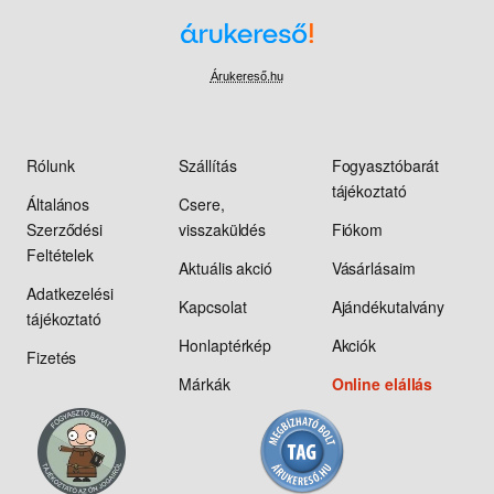
Árukereső.hu
Rólunk
Szállítás
Fogyasztóbarát
tájékoztató
Általános
Csere,
Szerződési
visszaküldés
Fiókom
Feltételek
Aktuális akció
Vásárlásaim
Adatkezelési
Kapcsolat
Ajándékutalvány
tájékoztató
Honlaptérkép
Akciók
Fizetés
Márkák
Online elállás