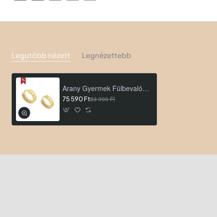
Legutóbb nézett
Legnézettebb
Arany Gyermek Fülbevaló AU 94600
75 590 Ft
83 990 Ft